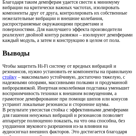
Благодаря таким демпферам удается свести к минимуму
вибрации на критически важных частотах, изолировать
компоненты друг от друга, контролировать их собственные
нежелательные вибрации и внешние колебания,
распространяемые окружающими предметами и
поверхностями. Для наилучшего эффекта производители
реализуют двойной контур развязки – изолируют демпферами
каждый модуль, а затем и конструкцию в целом от пола.
Выводы
Чтобы защитить Hi-Fi систему от вредных вибраций и
резонансов, нужно установить ее компоненты на правильную
стойку
– максимально устойчивую, достаточно тяжелую, с
надежными опорами, массивными полками и продуманной
виброразвязкой. Инертная неколебимая подставка уменьшит
восприимчивость техники к внешним возмущениям, а
грамотное демпфирование при помощи шипов или конусов
устранит локальные резонансы и сторонние шумы.
В результате увесистая стойка с эффективными демпферами
для гашения ненужных вибраций и резонансов позволяет
аппаратуре полноценно показать, на что она способна, без
ухудшения звукового разрешения из-за влияния на
аудиосигнал внешних факторов. Это достигается благодаря