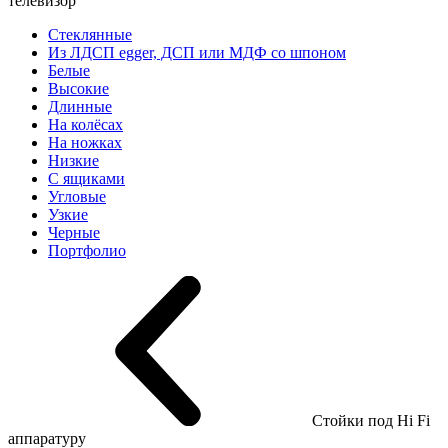
телевизор
Стеклянные
Из ЛДСП egger, ДСП или МДФ со шпоном
Белые
Высокие
Длинные
На колёсах
На ножках
Низкие
С ящиками
Угловые
Узкие
Черные
Портфолио
Стойки под Hi Fi
аппаратуру