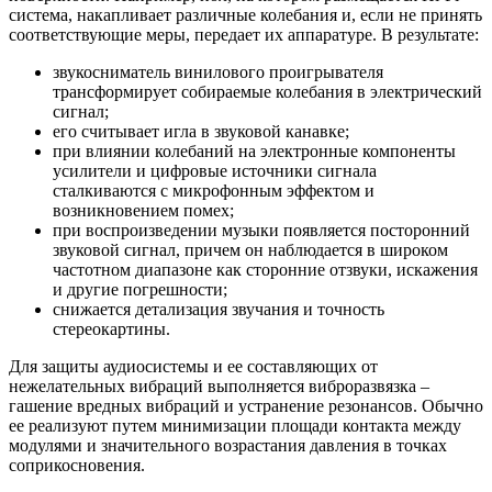
система, накапливает различные колебания и, если не принять
соответствующие меры, передает их аппаратуре. В результате:
звукосниматель винилового проигрывателя
трансформирует собираемые колебания в электрический
сигнал;
его считывает игла в звуковой канавке;
при влиянии колебаний на электронные компоненты
усилители и цифровые источники сигнала
сталкиваются с микрофонным эффектом и
возникновением помех;
при воспроизведении музыки появляется посторонний
звуковой сигнал, причем он наблюдается в широком
частотном диапазоне как сторонние отзвуки, искажения
и другие погрешности;
снижается детализация звучания и точность
стереокартины.
Для защиты аудиосистемы и ее составляющих от
нежелательных вибраций выполняется виброразвязка –
гашение вредных вибраций и устранение резонансов. Обычно
ее реализуют путем минимизации площади контакта между
модулями и значительного возрастания давления в точках
соприкосновения.