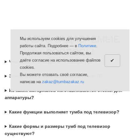
ЧАСТО ЗАДАВАЕМЫЕ
Мы используем cookies для улучшения
работы сайта. Подробнее — в
Политике
.
ВОПРОСЫ
Продолжая пользоваться сайтом, вы
✔
даёте согласие на использование файлов
Что такое стойка для hi-fi аппаратуры?
cookies.
Вы можете отозвать своё согласие,
Зачем нужна стойка для аппаратуры hi-fi?
написав на
zakaz@tumbazakaz.ru
Из каких материалов изготавливаются стойки для
аппаратуры?
Какие функции выполняет тумба под телевизор?
Какие формы и размеры тумб под телевизор
существуют?