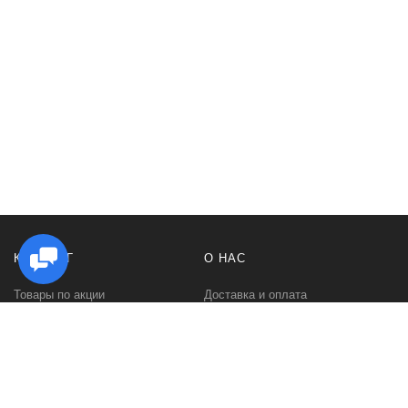
КАТАЛОГ
О НАС
Товары по акции
Доставка и оплата
Стойки под Hi Fi аппаратуру
Как заказать
Стойки для виниловых
Гарантии и возврат
проигрывателей
Политика