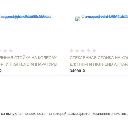
ЯННАЯ СТОЙКА НА КОЛЁСАХ
СТЕКЛЯННАЯ СТОЙКА НА КО
-FI И HIGH-END АППАРАТУРЫ
ДЛЯ HI-FI И HIGH-END АППА
5.5/4-К
₽
ТК 65*45.7/4-К
34990 ₽
гка выпуклая поверхность, на которой размещаются компоненты системы