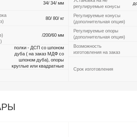
Установка на не
34/ 34/ мм
д
регулируемые конусы
зка
Регулируемые конусы
80/ 80/ кг
з)
(дополнительная опция)
Регулируемые опоры
з)
/200/60 мм
(дополнительная опция)
)
Возможность
полки - ДСП со шпоном
изготовления на заказ
дуба ( на заказ МДФ со
шпоном дуба), опоры
круглые или квадратные
Срок изготовления
АРЫ