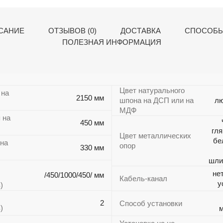
САНИЕ
ОТЗЫВОВ (0)
ДОСТАВКА
СПОСОБЫ
ПОЛЕЗНАЯ ИНФОРМАЦИЯ
Цвет натурального
 на
2150 мм
шпона на ДСП или на
лю
МДФ
 на
450 мм
гля
Цвет металлических
бе
 на
опор
330 мм
шли
не
/450/1000/450/ мм
Кабель-канал
у
)
2
Способ установки
)