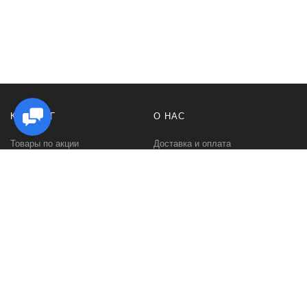
КАТАЛОГ
О НАС
Товары по акции
Доставка и оплата
Стойки под Hi Fi аппаратуру
Как заказать
Стойки для виниловых
Гарантии и возврат
проигрывателей
Политика
Стойки для виниловых
конфиденциальности
пластинок
Контакты
Стойки под акустику
О компании
Тумбы под телевизор
Отзывы