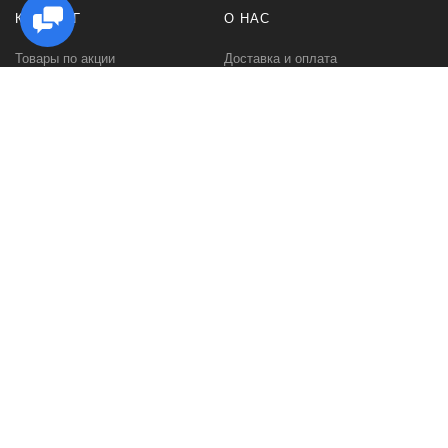
КАТАЛОГ
О НАС
Товары по акции
Доставка и оплата
Стойки под Hi Fi аппаратуру
Как заказать
Стойки для виниловых
Гарантии и возврат
проигрывателей
Политика
Стойки для виниловых
конфиденциальности
пластинок
Контакты
Стойки под акустику
О компании
Тумбы под телевизор
Отзывы
Настольные подставки для
Портфолио
ТВ и аппаратуры
Стойки для дисков CD-DVD
Журнальные столы
Обеденные столы