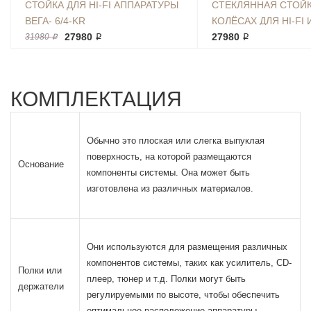
СТОЙКА ДЛЯ HI-FI АППАРАТУРЫ
СТЕКЛЯННАЯ СТОЙК
ВЕГА- 6/4-KR
КОЛЁСАХ ДЛЯ HI-FI 
27980 ₽
АППАРАТУРЫ ТК 65*4
27980 ₽
31980 ₽
КОМПЛЕКТАЦИЯ
Обычно это плоская или слегка выпуклая
поверхность, на которой размещаются
Основание
компоненты системы. Она может быть
изготовлена из различных материалов.
Они используются для размещения различных
компонентов системы, таких как усилитель, CD-
Полки или
плеер, тюнер и т.д. Полки могут быть
держатели
регулируемыми по высоте, чтобы обеспечить
оптимальное расположение аппаратуры.