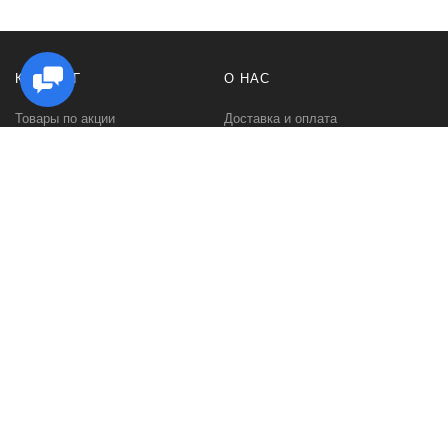
КАТАЛОГ
О НАС
Товары по акции
Доставка и оплата
Стойки под Hi Fi аппаратуру
Как заказать
Стойки для виниловых
Гарантии и возврат
проигрывателей
Политика
Стойки для виниловых
конфиденциальности
пластинок
Контакты
Стойки под акустику
О компании
Тумбы под телевизор
Отзывы
Настольные подставки для
Портфолио
ТВ и аппаратуры
Стойки для дисков CD-DVD