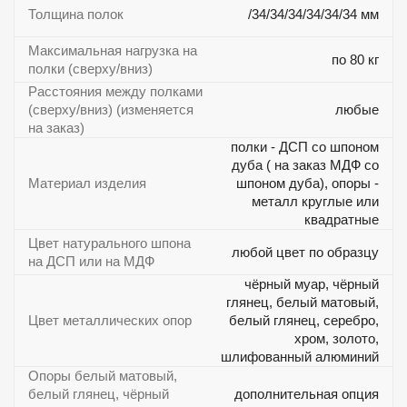
Толщина полок
/34/34/34/34/34/34 мм
Максимальная нагрузка на
по 80 кг
полки (сверху/вниз)
Расстояния между полками
(сверху/вниз) (изменяется
любые
на заказ)
полки - ДСП со шпоном
дуба ( на заказ МДФ со
Материал изделия
шпоном дуба), опоры -
металл круглые или
квадратные
Цвет натурального шпона
любой цвет по образцу
на ДСП или на МДФ
чёрный муар, чёрный
глянец, белый матовый,
Цвет металлических опор
белый глянец, серебро,
хром, золото,
шлифованный алюминий
Опоры белый матовый,
белый глянец, чёрный
дополнительная опция