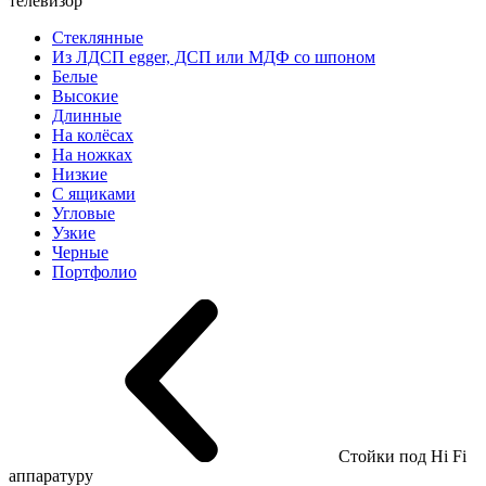
телевизор
Стеклянные
Из ЛДСП egger, ДСП или МДФ со шпоном
Белые
Высокие
Длинные
На колёсах
На ножках
Низкие
С ящиками
Угловые
Узкие
Черные
Портфолио
Стойки под Hi Fi
аппаратуру