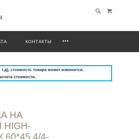
АТА
КОНТАКТЫ
 т.д), стоимость товара может изменится.
асчета стоимости.
А НА
И HIGH-
60*45.4/4-