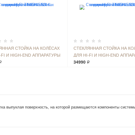
ЯННАЯ СТОЙКА НА КОЛЁСАХ
СТЕКЛЯННАЯ СТОЙКА НА КО
-FI И HIGH-END АППАРАТУРЫ
ДЛЯ HI-FI И HIGH-END АППА
5.5/4-К
₽
ТК 65*45.7/4-К
34990 ₽
гка выпуклая поверхность, на которой размещаются компоненты системы