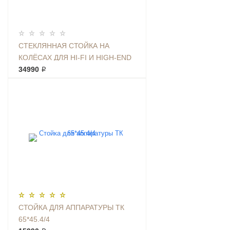
СТЕКЛЯННАЯ СТОЙКА НА
КОЛЁСАХ ДЛЯ HI-FI И HIGH-END
АППАРАТУРЫ ТК 65*45.7/4-К
34990 ₽
СТОЙКА ДЛЯ АППАРАТУРЫ ТК
65*45.4/4