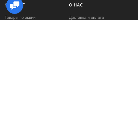
КАТАЛОГ
О НАС
Товары по акции
Доставка и оплата
Стойки под Hi Fi аппаратуру
Как заказать
Стойки для виниловых
Гарантии и возврат
проигрывателей
Политика
Стойки для виниловых
конфиденциальности
пластинок
Контакты
Стойки под акустику
О компании
Тумбы под телевизор
Отзывы
Настольные подставки для
Портфолио
ТВ и аппаратуры
Стойки для дисков CD-DVD
Журнальные столы
Обеденные столы