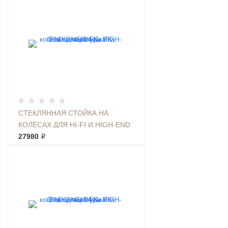
СТЕКЛЯННАЯ СТОЙКА НА
КОЛЁСАХ ДЛЯ HI-FI И HIGH-END
АППАРАТУРЫ ТК 65*45.5/4-К
27980 ₽