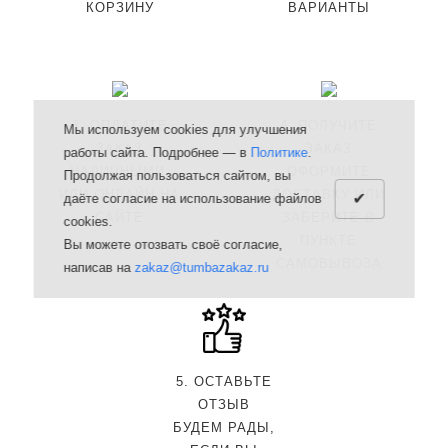
КОРЗИНУ
ВАРИАНТЫ
3. ОПЛАТИТЕ
4. ПОЛУЧИТЕ
Мы используем cookies для улучшения
ЗАКАЗ
ЗАКАЗ
работы сайта. Подробнее — в
Политике
.
НАЛИЧНЫМИ,
ОФОРМИТЕ
Продолжая пользоваться сайтом, вы
ИЛИ ОНЛАЙН НА
ДОСТАВКУ ИЛИ
✔
даёте согласие на использование файлов
САЙТЕ
ЗАБЕРИТЕ В
cookies.
ПУНКТЕ
Вы можете отозвать своё согласие,
САМОВЫВОЗА
написав на
zakaz@tumbazakaz.ru
5. ОСТАВЬТЕ
ОТЗЫВ
БУДЕМ РАДЫ,