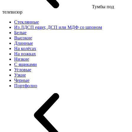
Тумбы под
телевизор
Стеклянные
Из ЛДСП egger, ДСП или МДФ со шпоном
Белые
Высокие
Длинные
На колёсах
На ножках
Низкие
С ящиками
Угловые
Узкие
Черные
Портфолио