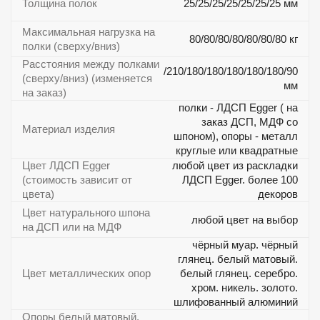
Толщина полок
25/25/25/25/25/25/25 мм
Максимальная нагрузка на
80/80/80/80/80/80/80 кг
полки (сверху/вниз)
Расстояния между полками
/210/180/180/180/180/180/90
(сверху/вниз) (изменяется
мм
на заказ)
полки - ЛДСП Egger ( на
заказ ДСП, МДФ со
Материал изделия
шпоном), опоры - металл
круглые или квадратные
Цвет ЛДСП Egger
любой цвет из раскладки
(стоимость зависит от
ЛДСП Egger. более 100
цвета)
декоров
Цвет натурального шпона
любой цвет на выбор
на ДСП или на МДФ
чёрный муар. чёрный
глянец. белый матовый.
Цвет металлических опор
белый глянец. серебро.
хром. никель. золото.
шлифованный алюминий
Опоры белый матовый,