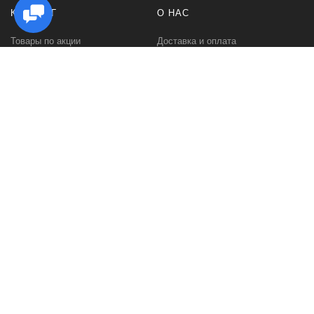
КАТАЛОГ
О НАС
Товары по акции
Доставка и оплата
Стойки под Hi Fi аппаратуру
Как заказать
Стойки для виниловых
Гарантии и возврат
проигрывателей
Политика
Стойки для виниловых
конфиденциальности
пластинок
Контакты
Стойки под акустику
О компании
Тумбы под телевизор
Отзывы
Настольные подставки для
Портфолио
ТВ и аппаратуры
Стойки для дисков CD-DVD
Журнальные столы
Обеденные столы