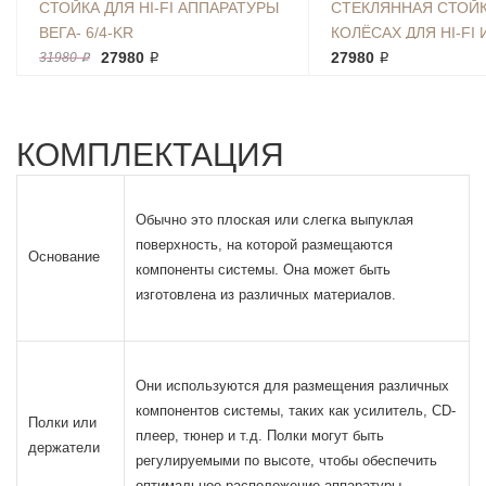
СТОЙКА ДЛЯ HI-FI АППАРАТУРЫ
СТЕКЛЯННАЯ СТОЙК
ВЕГА- 6/4-KR
КОЛЁСАХ ДЛЯ HI-FI 
27980 ₽
АППАРАТУРЫ ТК 65*4
27980 ₽
31980 ₽
КОМПЛЕКТАЦИЯ
Обычно это плоская или слегка выпуклая
поверхность, на которой размещаются
Основание
компоненты системы. Она может быть
изготовлена из различных материалов.
Они используются для размещения различных
компонентов системы, таких как усилитель, CD-
Полки или
плеер, тюнер и т.д. Полки могут быть
держатели
регулируемыми по высоте, чтобы обеспечить
оптимальное расположение аппаратуры.