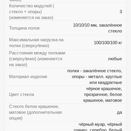
Количество модулей (
стекло + опоры)
3
(изменяется на заказ)
10/10/10 мм, закалённое
Толщина полок
стекло
Максимальная нагрузка на
100/100/100 кг
полки (сверху/вниз)
Расстояния между полками
(сверху/вниз) (изменяется
любые
на заказ)
полки - закалённое стекло,
Материал изделия
опоры - металл. круглые
или квадратные
чёрное крашеное,
Цвет стекла
прозрачное, белое
крашеное, матовое
Стекло белое крашеное,
матовое (дополнительная
да
опция)
чёрный муар, чёрный
глянец, серебро, белый