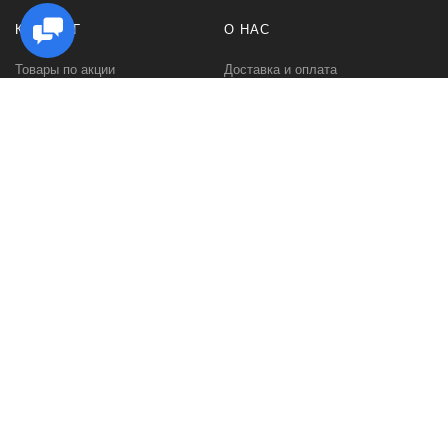
КАТАЛОГ
О НАС
Товары по акции
Доставка и оплата
Стойки под Hi Fi аппаратуру
Как заказать
Стойки для виниловых
Гарантии и возврат
проигрывателей
Политика
Стойки для виниловых
конфиденциальности
пластинок
Контакты
Стойки под акустику
О компании
Тумбы под телевизор
Отзывы
Настольные подставки для
Портфолио
ТВ и аппаратуры
Стойки для дисков CD-DVD
Журнальные столы