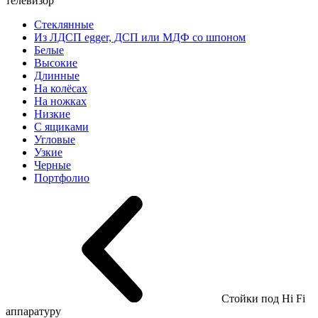
телевизор
Стеклянные
Из ЛДСП egger, ДСП или МДФ со шпоном
Белые
Высокие
Длинные
На колёсах
На ножках
Низкие
С ящиками
Угловые
Узкие
Черные
Портфолио
Стойки под Hi Fi
аппаратуру