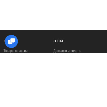
КАТАЛОГ
О НАС
Товары по акции
Доставка и оплата
Стойки под Hi Fi аппаратуру
Как заказать
Стойки для виниловых
Гарантии и возврат
проигрывателей
Политика
Стойки для виниловых
конфиденциальности
пластинок
Контакты
Стойки под акустику
О компании
Тумбы под телевизор
Отзывы