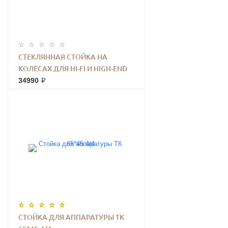
СТЕКЛЯННАЯ СТОЙКА НА
КОЛЁСАХ ДЛЯ HI-FI И HIGH-END
АППАРАТУРЫ ТК 65*45.7/4-К
34990 ₽
СТОЙКА ДЛЯ АППАРАТУРЫ ТК