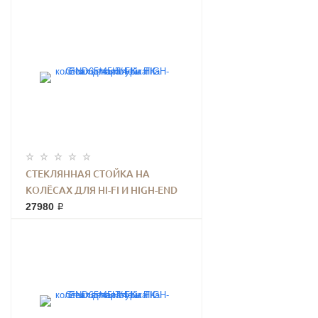
СТЕКЛЯННАЯ СТОЙКА НА
КОЛЁСАХ ДЛЯ HI-FI И HIGH-END
АППАРАТУРЫ ТК 65*45.5/4-К
27980 ₽