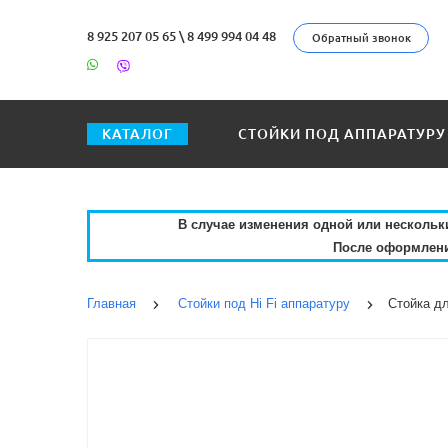
8 925 207 05 65
\
8 499 994 04 48
Обратный звонок
КАТАЛОГ
СТОЙКИ ПОД АППАРАТУРУ
О КОМПАНИИ
КАК ЗАКАЗАТЬ
С
В случае изменения одной или нескольких
После оформления
Главная
Стойки под Hi Fi аппаратуру
Стойка дл